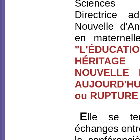
Sciences d
Directrice ad
Nouvelle d'Ant
en maternell
"L'ÉDUCATI
HÉRITAG
NOUVELLE 
AUJOURD'HU
ou RUPTURE 
E
lle se te
échanges entre