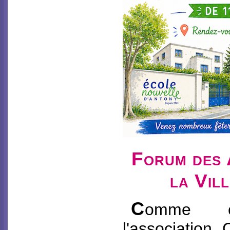
Forum des 
la Vil
C
omme c
l'association