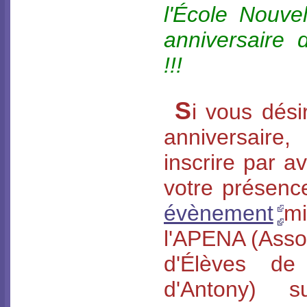
l'École Nouve
anniversaire 
!!!
S
i vous dési
anniversair
inscrire par a
votre présenc
évènement
m
l'APENA (Asso
d'Élèves de 
d'Antony) 