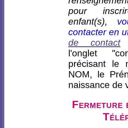
renseignemen
pour inscr
enfant(s),
v
contacter en ut
de contact
d
l'onglet "co
précisant le 
NOM, le Prén
naissance de v
Fermeture 
Télé