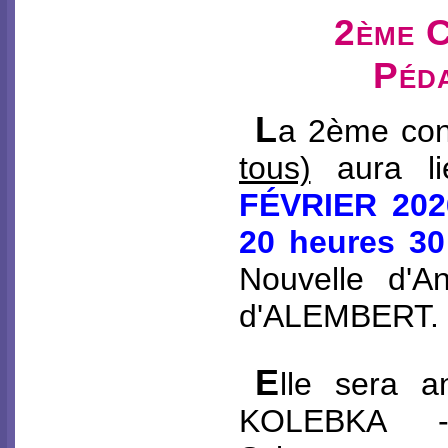
2ème 
Péd
L
a 2ème co
tous)
aura l
FÉVRIER 202
20 heures 30
Nouvelle d'A
d'ALEMBERT.
E
lle sera 
KOLEBKA -