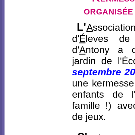
organisé
L'
A
ssocia
d'
É
leves de 
d'
A
ntony a o
jardin de l'É
septembre 20
une kermesse 
enfants de l
famille !) ave
de jeux.