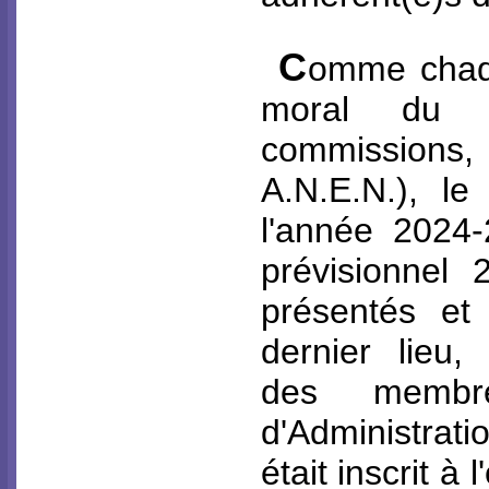
C
omme chaqu
moral du C
commissions, 
A.N.E.N.), le
l'année 2024-
prévisionnel 
présentés et
dernier lieu,
des membr
d'Administrati
était inscrit à 