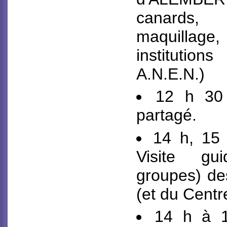
canards, 
maquillag
institutio
A.N.E.N.)
12 h 30
partagé.
14 h, 15 
Visite gu
groupes) de
(et du Centre
14 h à 1