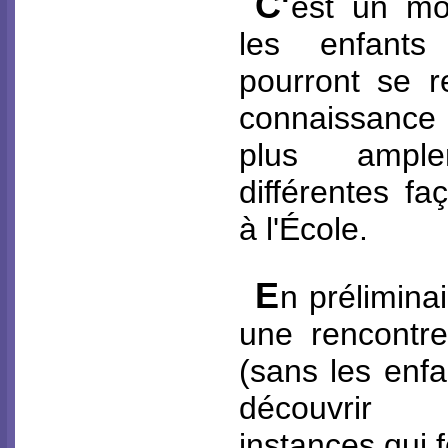
C'
est un mo
les enfants
pourront se r
connaissance
plus ampl
différentes fa
à l'École.
E
n prélimina
une rencontre
(sans les enfa
découvrir 
instances qui f