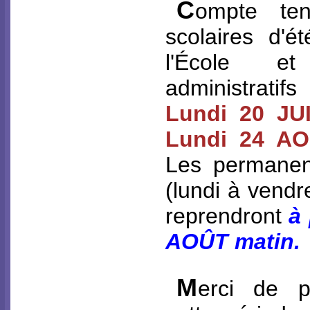
C
ompte te
scolaires d'é
l'École e
administrati
Lundi 20 JU
Lundi 24 AO
Les permanen
(lundi à vendr
reprendront
à 
AOÛT matin.
M
erci de pr