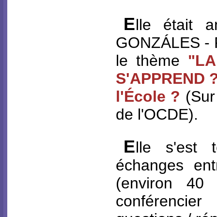
E
lle était 
GONZÁLES - Pa
le thème
"LA
S'APPREND ? 
l'École ?
(Sur 
de l'OCDE).
E
lle s'est
échanges entr
(environ 40 
conférencie