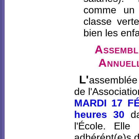
comme un 
classe vert
bien les enfa
Assembl
Annuel
L'
assemblée 
de l'Associati
MARDI 17 FÉ
heures 30
da
l'École. Elle
adhérént(e)s d