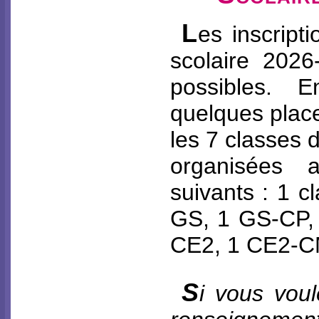
L
es
inscript
scolaire 2026
possibles. E
quelques plac
les 7 classes d
organisées 
suivants : 1 
GS, 1 GS-CP,
CE2, 1 CE2-C
S
i vous vou