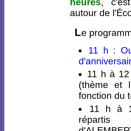
heures
, c'es
autour de l'Éco
L
e programme
11 h : Ou
d'anniversair
11 h à 12
(thème et l
fonction du 
11 h à 
répartis
d'ALEMBE