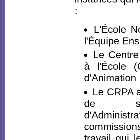
:
L'École N
l'Équipe En
Le Centre
à l'École (
d'Animation
Le CRPA a
de so
d'Admini
commissions
travail qui l