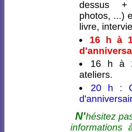
dessus + v
photos, ...) 
livre, intervie
16 h à 
d'anniversai
16 h à 
ateliers.
20 h : C
d'anniversair
N'
hésitez pa
informations 