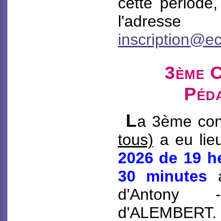
cette période
l'adresse
inscription@ec
3ème 
Péd
L
a 3ème co
tous)
a eu lie
2026 de 19 h
30 minutes
à
d'Antony
d'ALEMBERT.