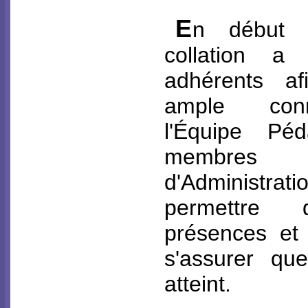
E
n début 
collation a
adhérents af
ample con
l'Équipe Pé
membres
d'Administ
permettre d
présences et 
s'assurer qu
atteint.