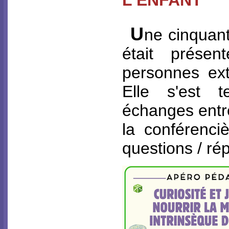
U
ne cinquan
était présen
personnes ext
Elle s'est 
échanges entre
la conférenci
questions / ré