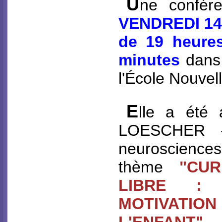
U
ne confér
VENDREDI 1
de 19 heure
minutes
dans 
l'École Nouvel
E
lle a été
LOESCHER -
neurosciences 
thème
"CUR
LIBRE :
MOTIVATION
L'ENFANT"